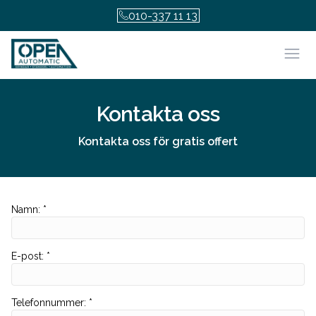
010-337 11 13
Öpp
Kontakta oss
Kontakta oss för gratis offert
Namn
:
*
E-post
:
*
Telefonnummer
:
*